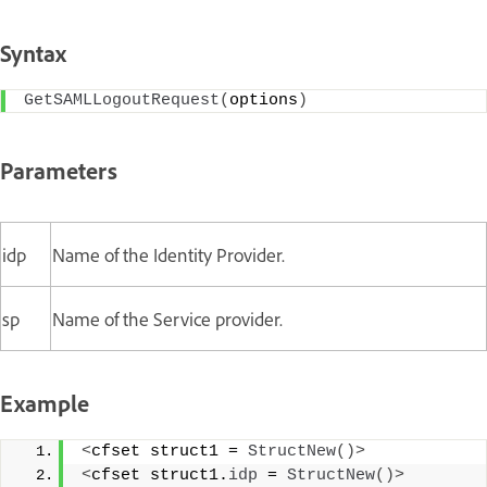
Syntax
GetSAMLLogoutRequest
(
options
)
Parameters
idp
Name of the Identity Provider.
sp
Name of the Service provider.
Example
<
cfset struct1 = 
StructNew
()>
<
cfset struct1.
idp
 = 
StructNew
()>