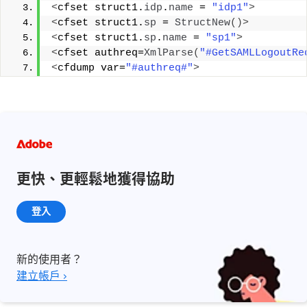
<
cfset struct1.
idp
.
name
 = 
"idp1"
>
<
cfset struct1.
sp
 = 
StructNew
()>
<
cfset struct1.
sp
.
name
 = 
"sp1"
>
<
cfset authreq=
XmlParse
(
"#GetSAMLLogoutRe
<
cfdump var=
"#authreq#"
>
更快、更輕鬆地獲得協助
登入
新的使用者？
建立帳戶 ›