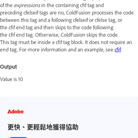
of the
expressions
in the containing cfif tag and
preceding cfelseif tags are no, ColdFusion processes the code
between this tag and a following cfelseif or cfelse tag, or
the cfif end tag and then skips to the code following
the cfif end tag. Otherwise, ColdFusion skips the code.
This tag must be inside a cfif tag block. It does not require an
end tag. For more information and an example, see
cfif
.
Output
Value is 10
更快、更輕鬆地獲得協助