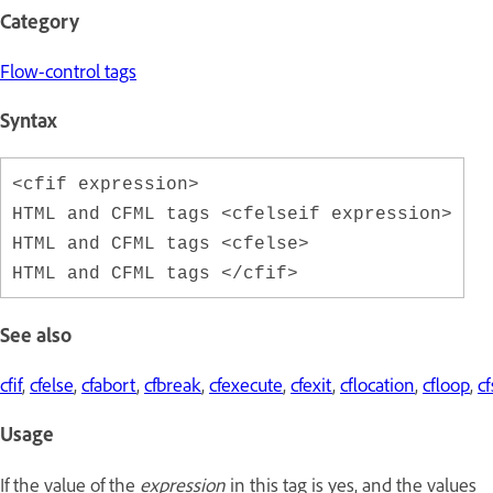
Category
Flow-control tags
Syntax
<cfif expression>
HTML and CFML tags <cfelseif expression>
HTML and CFML tags <cfelse>
HTML and CFML tags </cfif>
See also
cfif
,
cfelse
,
cfabort
,
cfbreak
,
cfexecute
,
cfexit
,
cflocation
,
cfloop
,
c
Usage
If the value of the
expression
in this tag is yes, and the values