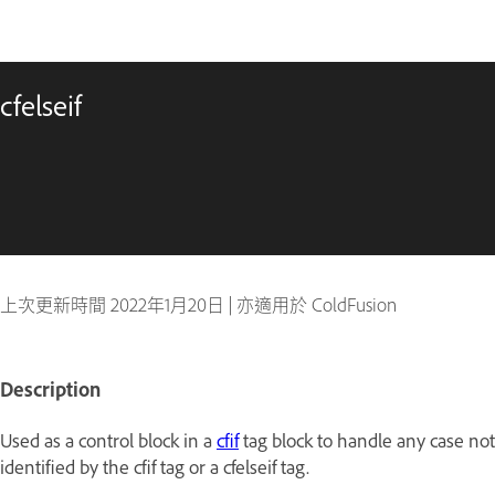
cfelseif
上次更新時間
2022年1月20日
|
亦適用於 ColdFusion
Description
Used as a control block in a
cfif
tag block to handle any case not
identified by the cfif tag or a cfelseif tag.