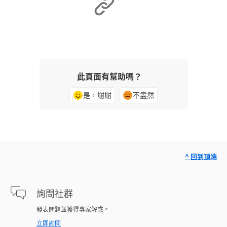
此頁面有幫助嗎？
是，謝謝
不盡然
^ 回到頂端
詢問社群
發表問題並獲得專家解惑。
立即詢問