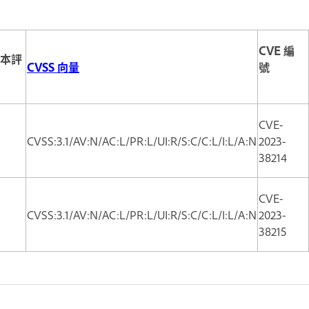
CVE 編
基本評
CVSS 向量
號
CVE-
CVSS:3.1/AV:N/AC:L/PR:L/UI:R/S:C/C:L/I:L/A:N
2023-
38214
CVE-
CVSS:3.1/AV:N/AC:L/PR:L/UI:R/S:C/C:L/I:L/A:N
2023-
38215