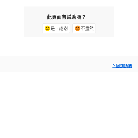
此頁面有幫助嗎？
是，謝謝
不盡然
^ 回到頂端
詢問社群
發表問題並獲得專家解惑。
立即詢問
聯絡我們
為您的問題提供專家支援。