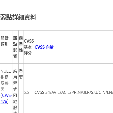
弱點詳細資料
弱點
弱
嚴
CVSS
類別
點
重
基本
CVSS 向量
影
性
評分
響
NULL
應
重
指標
用
要
反參
程
照
式
5.5
CVSS:3.1/AV:L/AC:L/PR:N/UI:R/S:U/C:N/I:
(
CWE-
阻
476
)
絕
服