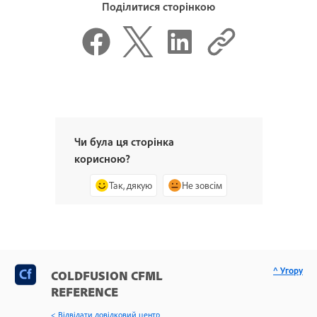
Поділитися сторінкою
Чи була ця сторінка
корисною?
Так, дякую
Не зовсім
^ Угору
COLDFUSION CFML
REFERENCE
< Відвідати довідковий центр