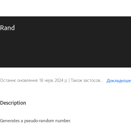
Rand
Останнє оновлення:
18 черв. 2024 р.
|
Також застосовується до ColdFusion
Докладніше
Description
Generates a pseudo-random number.