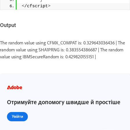
<
/cfscript
>
Output
The random value using CFMX_COMPAT is: 0.329643036436 | The
random value using SHA1PRNG is: 0.383554386687 | The random
value using IBMSecureRandom is: 0.429820155151 |
Отримуйте допомогу швидше й простіше
Увійти