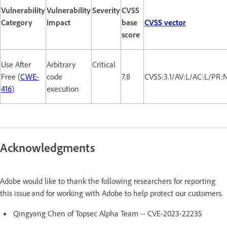
Vulnerability
Vulnerability
Severity
CVSS
Category
Impact
base
CVSS vector
score
Use After
Arbitrary
Critical
Free (
CWE-
code
7.8
CVSS:3.1/AV:L/AC:L/PR:
416
)
execution
Acknowledgments
Adobe would like to thank the following researchers for reporting
this issue and for working with Adobe to help protect our customers.
Qingyang Chen of Topsec Alpha Team -- CVE-2023-22235