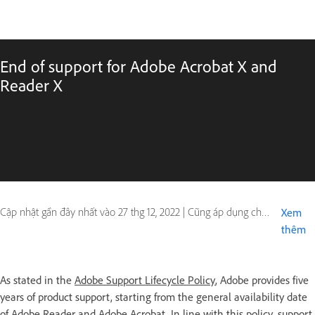
End of support for Adobe Acrobat X and
Reader X
Cập nhật gần đây nhất vào
27 thg 12, 2022
|
Cũng áp dụng cho Adobe Acrobat X, Reader X
Xem
thêm
As stated in the
Adobe Support Lifecycle Policy
, Adobe provides five
years of product support, starting from the general availability date
of Adobe Reader and Adobe Acrobat. In line with this policy, support