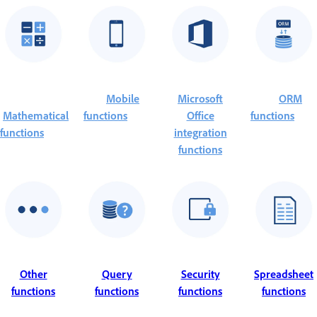
Mobile
Microsoft
ORM
Mathematical
functions
Office
functions
functions
integration
functions
Other
Query
Security
Spreadsheet
functions
functions
functions
functions