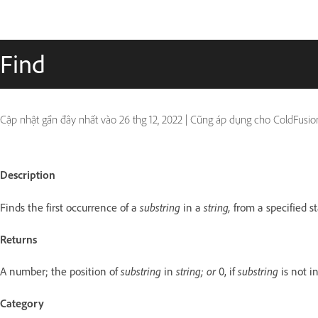
Find
Cập nhật gần đây nhất vào
26 thg 12, 2022
|
Cũng áp dụng cho ColdFusio
Description
Finds the first occurrence of a
substring
in a
string,
from a specified st
Returns
A number; the position of
substring
in
string; or
0, if
substring
is not i
Category