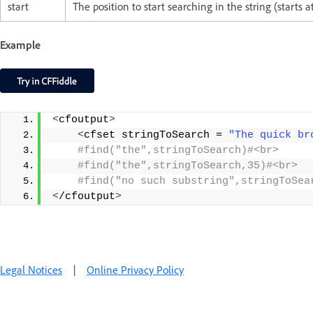
start
The position to start searching in the string (starts at
Example
<
cfoutput
>
<
cfset stringToSearch = 
"The quick br
 #find("the",stringToSearch)#<br> 
 #find("the",stringToSearch,35)#<br> 
 #find("no such substring",stringToSea
<
/cfoutput
>
Legal Notices
|
Online Privacy Policy