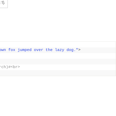
 1).
own fox jumped over the lazy dog."
>
rch)#<br> 