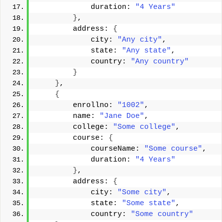
            duration: 
"4 Years"
}
, 
        address: 
{
            city: 
"Any city"
, 
            state: 
"Any state"
, 
            country: 
"Any country"
}
}
, 
{
        enrollno: 
"1002"
, 
        name: 
"Jane Doe"
, 
        college: 
"Some college"
, 
        course: 
{
            courseName: 
"Some course"
, 
            duration: 
"4 Years"
}
, 
        address: 
{
            city: 
"Some city"
, 
            state: 
"Some state"
, 
            country: 
"Some country"