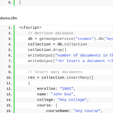
}
demo.cfm
<
cfscript
>
 // Retrieve database 
    db = 
getmongoservice
(
"cosmos"
)
.
db
(
"my
    collection = db.
collection
    collection.
drop
()
writeOutput
(
"number of documents in t
writeOutput
(
"<b> Insert a document </
 // Insert many documents 
    res = collection.
insertMany
([
{
        enrollno: 
"1001"
, 
        name: 
"John Doe"
, 
        college: 
"Any college"
, 
        course: 
{
            courseName: 
"Any course"
, 