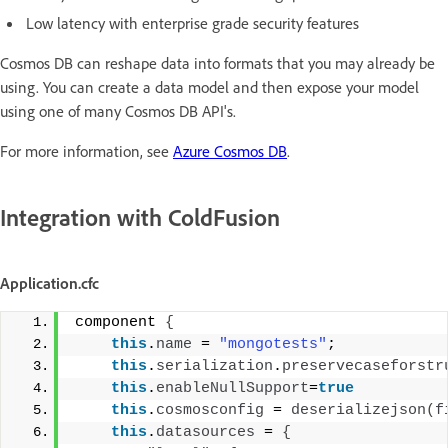
Low latency with enterprise grade security features
Cosmos DB can reshape data into formats that you may already be
using. You can create a data model and then expose your model
using one of many Cosmos DB API's.
For more information, see
Azure Cosmos DB
.
Integration with ColdFusion
Application.cfc
component 
{
this
.
name
 = 
"mongotests"
; 
this
.
serialization
.
preservecaseforstr
this
.
enableNullSupport
=
true
this
.
cosmosconfig
 = 
deserializejson
(
f
this
.
datasources
 = 
{