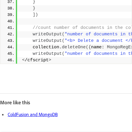
}
}
])
 //count number of documents in the co
writeOutput
(
"number of documents in t
writeOutput
(
"<b> Delete a document </
    collection.
deleteOne
({
name: 
MongoRegE
writeOutput
(
"number of documents in t
<
/cfscript
>
More like this
ColdFusion and MongoDB