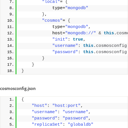
"local"
= 
{
            type=
"mongodb"
}
, 
"cosmos"
= 
{
            type=
"mongodb"
, 
            host=
"mongodb://"
&
this
.
cosm
"init"
: 
true
, 
"username"
: 
this
.
cosmosconfig
"password"
: 
this
.
cosmosconfig
}
}
}
cosmosconfig.json
{
"host"
: 
"host:port"
, 
"username"
: 
"username"
, 
"password"
: 
"password"
, 
"replicaSet"
: 
"globaldb"