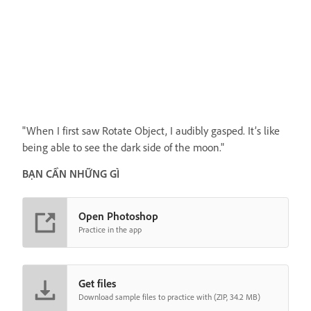
"When I first saw Rotate Object, I audibly gasped. It’s like
being able to see the dark side of the moon."
BẠN CẦN NHỮNG GÌ
Open Photoshop
Practice in the app
Get files
Download sample files to practice with (ZIP, 34.2 MB)