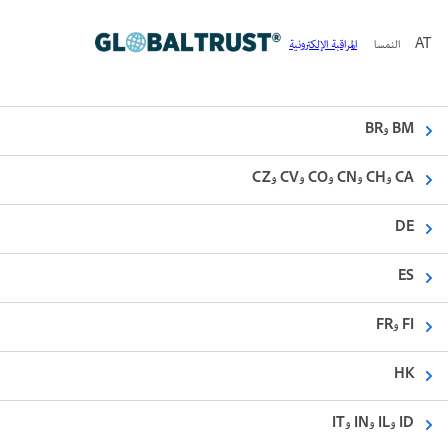
AT
النمسا
المراقبة الإلكترونية
BM وBR
CA وCH وCN وCO وCV وCZ
DE
ES
FI وFR
HK
ID وIL وIN وIT