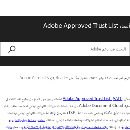
أعضاء Adobe Approved Trust List
تاريخ آخر تحديث
22 يوليو 2026
|
ينطبق أيضًا على Adobe Acrobat Sign, Reader
تمكّن
Adobe Approved Trust List (AATL)
الأشخاص من حول العالم من توقيع المستندات في
حلول Adobe Document Cloud من خلال استخدام شهادات التوقيع الرقمي المعتمدة عالميًا. تنشر
هيئات التوثيق (CA) ومقدمي خدمات الثقة (TSP) المدرجين في القائمة شهادات التوقيع الرقمي وخدمات
الختم الزمني. يمكنك استخدام الشهادات وخدمات الختم الزمني للامتثال
للمتطلبات القانونية والتنظيمية
العالمية
، بما في ذلك
لوائح خدمات تحديد الهوية والمصادقة والائتمان الإلكترونية في الاتحاد الأوروبي
. تعمل
حلول