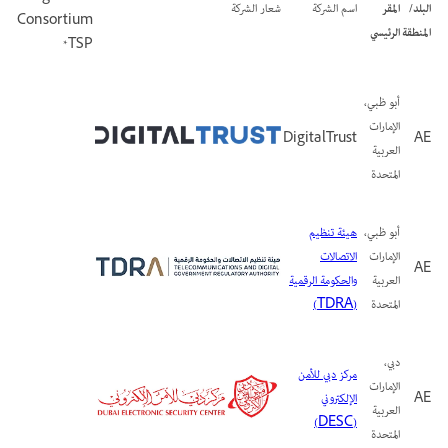
البلد/
المقر
اسم الشركة
شعار الشركة
Consortium
المنطقة
الرئيسي
TSP*
أبو ظبي،
الإمارات
DigitalTrust
AE
العربية
المتحدة
أبو ظبي،
هيئة تنظيم
الإمارات
الاتصالات
AE
العربية
والحكومة الرقمية
المتحدة
(TDRA)
دبي،
مركز دبي للأمن
الإمارات
AE
الإلكتروني
العربية
(DESC)
المتحدة