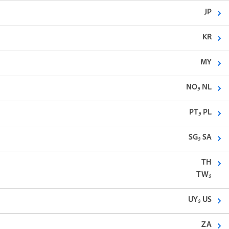
JP
KR
MY
NL وNO
PL وPT
SA وSG
TH
وTW
US وUY
ZA