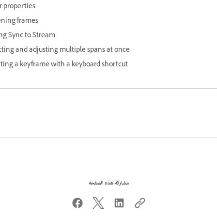
r properties
ning frames
ing Sync to Stream
cting and adjusting multiple spans at once
rting a keyframe with a keyboard shortcut
مشاركة هذه الصفحة