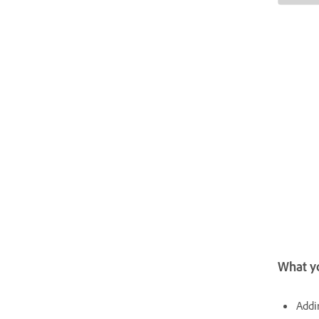
What yo
Addi