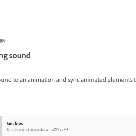
متوسط · 
ng sound
und to an animation and sync animated elements 
Get files
Sample project to practice with (ZIP, 1.1 MB)