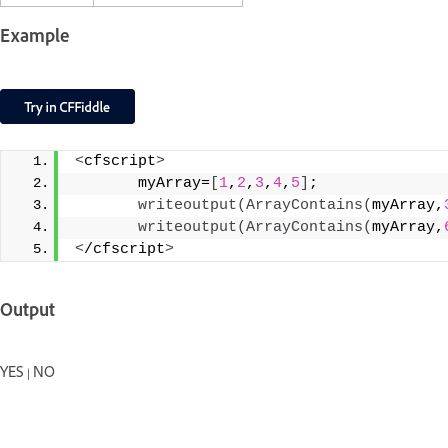
Example
<
cfscript
>
       myArray=
[
1
,
2
,
3
,
4
,
5
]
;
writeoutput
(
ArrayContains
(
myArray,
writeoutput
(
ArrayContains
(
myArray,
<
/cfscript
>
Output
YES | NO