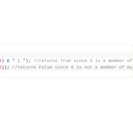
3
)
&
" | "
)
;
 //returns True since 3 is a member of
6
))
;
 //returns False since 6 is not a member of my