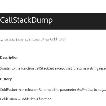
CallStackDump
ينطبق أيضًا على ColdFusion
تاريخ آخر تحديث
11 يناير 2022
|
Description
Similar to the function callStackGet except that it returns a string repr
History
ColdFusion (2018 release): Renamed the parameter
destination
to
outpu
ColdFusion 10: Added this function.