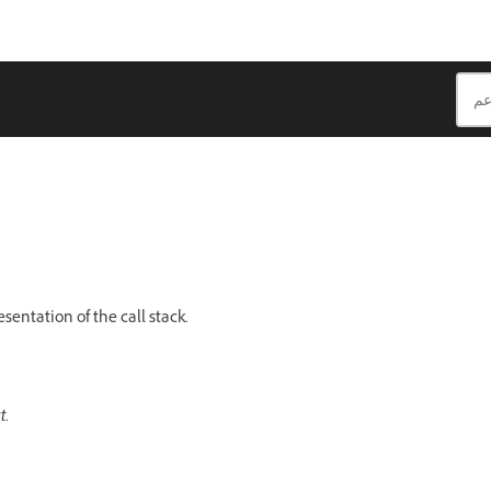
esentation of the call stack.
t
.