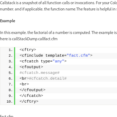
Callstack is a snapshot of all function calls or invocations. For your C
number, and if applicable, the function name.The feature is helpful in
Example
In this example, the factorial of a number is computed. The example is
here is callStackDump.callfact.cfm
<
cftry
>
<
cfinclude template=
"fact.cfm"
>
<
cfcatch type=
"any"
>
<
cfoutput
>
#cfcatch.message# 
<
br
>#cfcatch.detail# 
<
br
>
<
/cfoutput
>
<
/cfcatch
>
<
/cftry
>