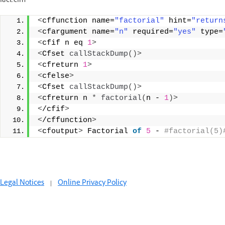
fact.cfm
<
cffunction name=
"factorial"
 hint=
"return
<
cfargument name=
"n"
 required=
"yes"
 type=
<
cfif n eq 
1
>
<
Cfset 
callStackDump
()>
<
cfreturn 
1
>
<
cfelse
>
<
Cfset 
callStackDump
()>
<
cfreturn n 
*
factorial
(
n - 
1
)>
<
/cfif
>
<
/cffunction
>
<
cfoutput
>
 Factorial 
of
5
 -
 #factorial(5)
Legal Notices
|
Online Privacy Policy