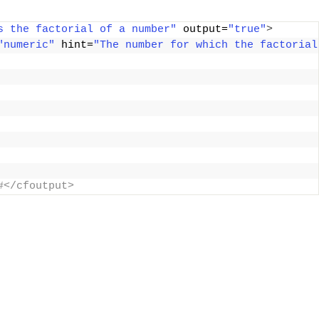
s the factorial of a number"
 output=
"true"
>
"numeric"
 hint=
"The number for which the factorial
#</cfoutput>