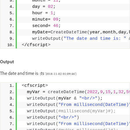
    month = 
11
;
    day = 
02
;
    hour = 
1
;
    minute= 
09
;
    second= 
46
;
    myDate=
CreateDateTime
(
year,month,day,
writeOutput
(
"The date and time is: "
<
/cfscript
>
Output
The date and time is: {ts '2018-11-02 01:09:46'}
<
cfscript
>
  myVar = 
createDateTime
(
2022
,
9
,
15
,
1
,
32
,
5
writeOutput
(
myVar 
&
"<br/>"
)
;
writeOutput
(
"From millisecond(DateTime)
writeOutput
(#millisecond(myVar)#);
writeOutput
(
"<br/>"
)
writeOutput
(
"From millisecond(DateTime)