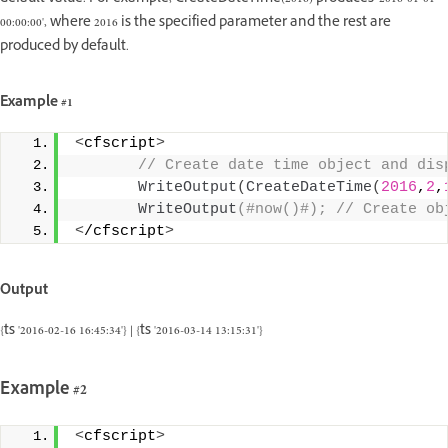
00:00:00', where 2016 is the specified parameter and the rest are
produced by default.
Example #1
<
cfscript
>
 // Create date time object and dis
WriteOutput
(
CreateDateTime
(
2016
,
2
,
WriteOutput
(#now()#); // Create ob
<
/cfscript
>
Output
{ts '2016-02-16 16:45:34'} | {ts '2016-03-14 13:15:31'}
Example #2
<
cfscript
>