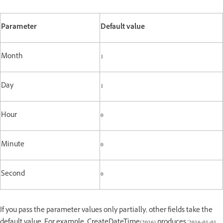
Parameter
Default value
Month
1
Day
1
Hour
0
Minute
0
Second
0
If you pass the parameter values only partially, other fields take the
default value. For example, CreateDateTime(2016) produces '2016-01-01