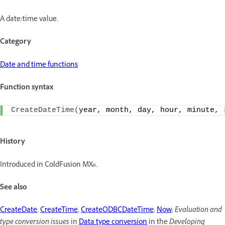
A date/time value.
Category
Date and time functions
Function syntax
CreateDateTime
(
year, month, day, hour, minute, 
History
Introduced in ColdFusion MX6.
See also
CreateDate
,
CreateTime
,
CreateODBCDateTime
,
Now
;
Evaluation and
type conversion issues
in
Data type conversion
in the
Developing