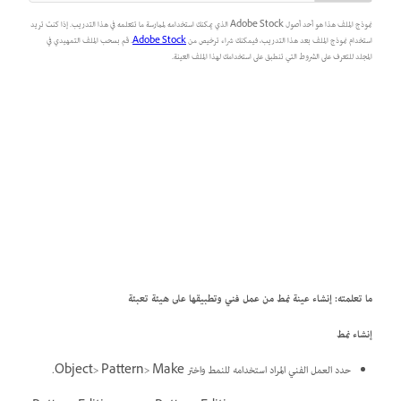
نموذج الملف هذا هو أحد أصول Adobe Stock الذي يمكنك استخدامه لممارسة ما تتعلمه في هذا التدريب. إذا كنت تريد
استخدام نموذج الملف بعد هذا التدريب، فيمكنك شراء ترخيص من
Adobe Stock
. قم بسحب الملف التمهيدي في
المجلد للتعرف على الشروط التي تنطبق على استخدامك لهذا الملف العينة.
ما تعلمته: إنشاء عينة نمط من عمل فني وتطبيقها على هيئة تعبئة
إنشاء نمط
حدد العمل الفني المراد استخدامه للنمط واختر Object> Pattern> Make.