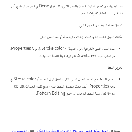
عند الانتهاء من تحرير خيارات النمط والعمل الفني، انقر فوق Done في الشريط الرمادي أعلى
نافذة المستند لحفظ تغييرات النمط.
تطبيق عينة النمط على العمل الفني
يمكنك تطبيق النمط الذي قمت بإنشائه على تعبئة أو حد العمل الفني.
حدد العمل الفني وانقر فوق لون التعبئة أو Stroke color في لوحة Properties.
مع تحديد خيار Swatches، انقر فوق عينة النمط لتطبيقها.
تحرير النمط
لتحرير النمط، مع تحديد العمل الفني، انقر إما فوق لون التعبئة أو Stroke color في
لوحة Properties (أيهما قمت بتطبيق النمط عليه)، ومع ظهور العينات، انقر نقرًا
مزدوجًا فوق عينة النمط للدخول إلى وضع Pattern Editing.
عودة إلى:
العمل بشكل إبداعي من خلال التدرجات اللونية حرة الشكل
|
التالي:
التصميم من