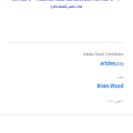
خلال وضعي العتامة والمزج
Adobe Stock Contributor
artdee2554
المقدم
Brian Wood
٦ أكتوبر ٢٠٢٢