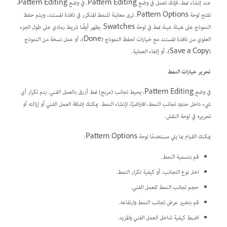
عند إنشاء نمط، فإنك تعمل في وضع Pattern Editing. في وضع Pattern Editing،
تفتح لوحة Pattern Options. ترى معاينة للنمط المتكرر في نافذة المستند، ويتم حفظ
النموذج على هيئة عينة نمط في لوحة Swatches. يظهر أيضًا شريط رمادي على طول الجزء
العلوي من نافذة المستند مع خيارات لحفظ النموذج (Done)، أو عمل نسخة من النموذج
(Save a Copy)، أو إلغاء العملية.
تحرير خيارات النمط
في وضع Pattern Editing، يحيط تجانب (مربع) نمط أزرق بالعمل الفني. يتم تكرار أي
شيء داخل حدود تجانب النمط، افتراضيًا، لإنشاء النمط. يمكنك إضافة العمل الفني أو إزالته أو
تحريره في لوحة النقش.
يمكنك القيام بما يلي مستخدمًا لوحة Pattern Options:
قم بتسمية النمط.
اختر نوع التجانب، أو كيفية تكرار النمط.
حجم تجانب النمط للعمل الفني.
قم بتغيير عرض تجانب النمط وارتفاعه.
اضبط كيفية تداخل العمل الفني والمزيد.