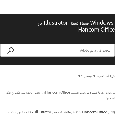
[Windows فقط] تعطل Illustrator مع
Hancom Office
تاريخ آخر تحديث
20 ديسمبر 2021
هل تواجه مشكلة تعطل؟ هل قمت بتثبيت Hancom Office؟ إذا كانت إجابتك نعم، فأنت في المكان
الصحيح!
إذا كان Hancom Office مثبتًا على نظامك، قد يتعطل Illustrator أحيانًا عند فتح الملفات أو