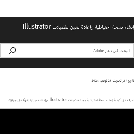
إنشاء نسخة احتياطية وإعادة تعيين تفضيلات Illustrator
تاريخ آخر تحديث
28 نوفمبر 2024
تعرف على كيفية إنشاء نسخة احتياطية لمجلد تفضيلات Illustrator وإعادة تعيينها يدويًا على جهازك.