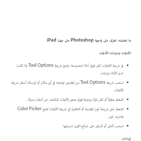
ما تعلمته: تعرّف على واجهة Photoshop على جهاز iPad
الأدوات وخيارات الأدوات
في شريط الأدوات، انقر فوق أداة لتحديدها. يفتح شريط Tool Options إذا كانت
لدى الأداة خيارات.
اسحب شريط Tool Options من المقبض لوضعه في أي مكان أو لإرسائه أسفل شريط
الأدوات.
اضغط مطولاً أو انقر نقرًا مزدوجًا فوق بعض الأدوات للكشف عن أدوات بديلة.
اضغط على شريحة لون المقدمة أو الخلفية في شريط الأدوات لفتح Color Picker
واختيار لون.
اسحب لأعلى أو لأسفل على شرائح اللون لتبديلها.
إيماءات