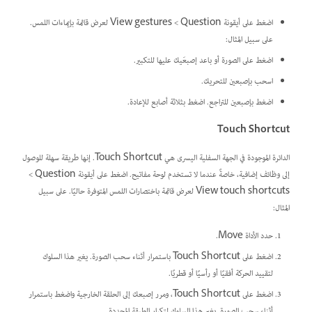
اضغط على أيقونة Question ‏> View gestures لعرض قائمة بإيماءات اللمس.
على سبيل المثال:
اضغط على الصورة أو باعد إصبعَيك عليها للتكبير.
اسحب بإصبعين للتحريك.
اضغط بإصبعين للتراجع. اضغط بثلاثة أصابع للإعادة.
Touch Shortcut
الدائرة الموجودة في الجهة السفلية اليسرى هي Touch Shortcut. إنها طريقة سهلة للوصول
إلى وظائف إضافية، خاصةً عندما لا تستخدم لوحة مفاتيح. اضغط على أيقونة Question ‏>
View touch shortcuts لعرض قائمة باختصارات اللمس المتوفرة حاليًا. على سبيل
المثال:
حدد الأداة Move.
اضغط على Touch Shortcut باستمرار أثناء سحب الصورة. يغير هذا السلوك
لتقييد الحركة أفقيًا أو رأسيًا أو قطريًا.
اضغط على Touch Shortcut، ومرر إصبعك إلى الحلقة الخارجية واضغط باستمرار
أثناء سحب الصورة. يغير هذا السلوك لتكرار الطبقة المحددة.