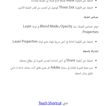
اضغط على الأيقونة Mask لإضافة قناع طبقة إلى الطبقة المحددة.
اضغط على الأيقونة Three-Dot للوصول إلى العديد من أوامر الطبقة الأخرى.
خصائص الطبقة
تتوفر خصائص الطبقة، مثل Opacity وBlend Mode في لوحة Layer
Properties.
اضغط على الأيقونة الثالثة في أعلى شريط المهام لفتح لوحة Layer Properties.
المشاركة والحفظ
اضغط على أيقونة Share في أعلى الشاشة لتصدير الصورة إلى مواقع مختلفة.
يتم حفظ الصورة تلقائيًا في سحابة Adobe كل بضع دقائق أثناء عملك، لذلك لا داعي
للقلق بشأن الحفظ.
التالي:
Touch Shortcut