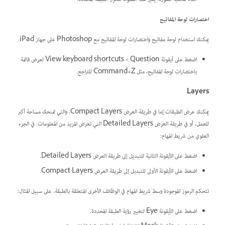
اختصارات لوحة المفاتيح
يمكنك استخدام لوحة مفاتيح واختصارات لوحة المفاتيح مع Photoshop على جهاز iPad.
اضغط على أيقونة Question ‏> View keyboard shortcuts لعرض قائمة
باختصارات لوحة المفاتيح، مثل Command+Z للتراجع.
Layers
يمكنك عرض الطبقات إما في طريقة العرض Compact Layers، والتي تمنحك مساحة أكبر
للعمل، أو في طريقة العرض Detailed Layers التي تعرض المزيد من المعلومات. في الجزء
العلوي من شريط المهام:
اضغط على الأيقونة الثانية للتبديل إلى طريقة العرض Detailed Layers.
اضغط على الأيقونة الأولى للتبديل إلى طريقة العرض Compact Layers.
تتحكم الرموز الموجودة وسط شريط المهام في الوظائف الأخرى المتعلقة بالطبقة. على سبيل المثال:
اضغط على الأيقونة Eye لتغيير رؤية الطبقة المحددة.