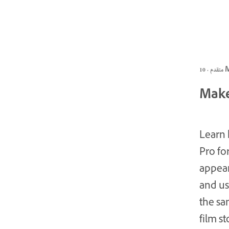
1 MIN
Make 
Learn 
Pro fo
appear
and us
the sam
film s