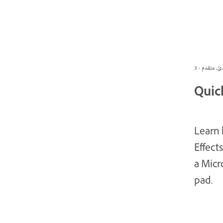
Quick
Learn 
Effect
a Micr
pad.