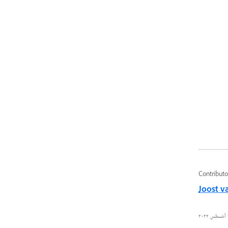
Contributo
Joost v
٢