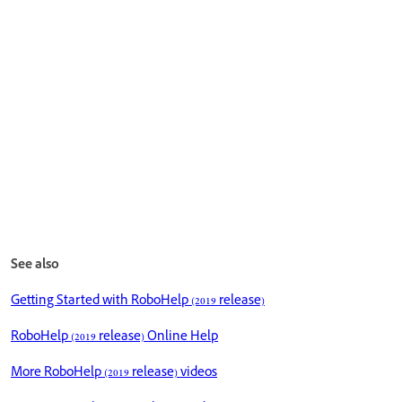
See also
Getting Started with RoboHelp (2019 release)
RoboHelp (2019 release) Online Help
More RoboHelp (2019 release) videos