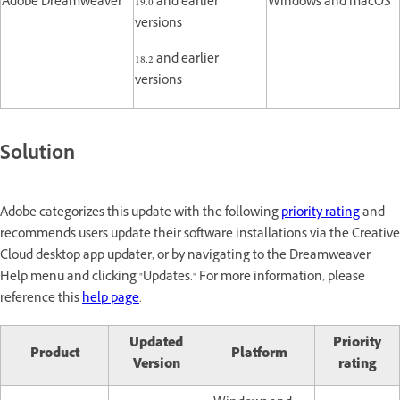
Adobe Dreamweaver
19.0 and earlier
Windows and macOS
versions
18.2 and earlier
versions
Solution
Adobe categorizes this update with the following
priority rating
and
recommends users update their software installations via the Creative
Cloud desktop app updater, or by navigating to the Dreamweaver
Help menu and clicking "Updates." For more information, please
reference this
help page
.
Updated
Priority
Product
Platform
Version
rating