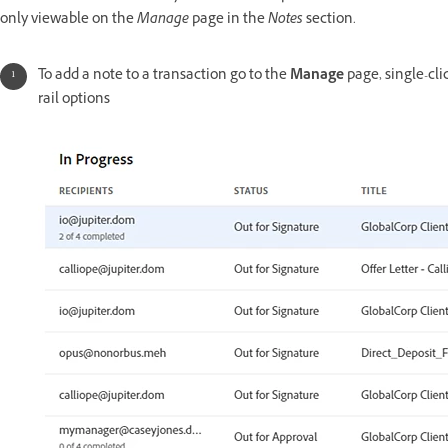
only viewable on the
Manage
page in the
Notes
section.
To add a note to a transaction go to the
Manage
page, single-cli
rail options