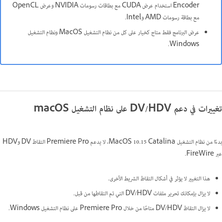
Encoder استخدام عرض CUDA مع بطاقات رسومات NVIDIA وعرض OpenCL
مع بطاقة رسومات AMD وIntel.
عرض البرنامج فقط متاح كخيار على كل من نظام التشغيل MacOS ونظام التشغيل
Windows.
تغييرات في دعم DV/HDV على نظام التشغيل macOS
بدءًا من نظام التشغيل MacOS 10.15 Catalina، لا يدعم Premiere Pro التقاط DV وHDV
عبر FireWire.
هذا التغيير لا يؤثر في أشكال التقاط الشريط الأخرى.
لا يزال بإمكانك تحرير ملفات DV/HDV التي تم التقاطها من قبل.
لا يزال التقاط DV/HDV متاحًا من خلال Premiere Pro على نظام التشغيل Windows.