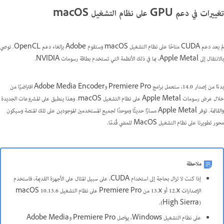
تغييرات في دعم GPU على نظام التشغيل macOS
لم يعد دعم CUDA متاحًا على نظام التشغيل macOS وستقوم Adobe بإلغاء دعم OpenCL. نوصي
بالانتقال إلى Apple Metal، بما في ذلك الأنظمة التي تستخدم بطاقة رسومات NVIDIA.
بدءًا من إصدار 14.0، ستعمل برامج Premiere Pro وAdobe Media Encoder افتراضيًا من
خلال عرض رسومات Apple Metal على نظام التشغيل macOS. وهذا ينطبق على المشروعات الجديدة
والقائمة. توفر Apple Metal مسارًا حديثًا وموحدًا لجميع المستخدمين الموجودين على تلك المنصة وسيكون
محور تطويرنا على نظام التشغيل MacOS للمضي قُدمًا.
ملاحظة
إذا كنت لا تزال بحاجة إلى استخدام CUDA، على سبيل المثال على الأجهزة القديمة، فاستخدم
الإصدارات ‎12.x‎ أو ‎13.x من Premiere Pro على نظام التشغيل macOS 10.13.6
‏(High Sierra).
على نظام التشغيل Windows، يواصل Premiere Pro وAdobe Media