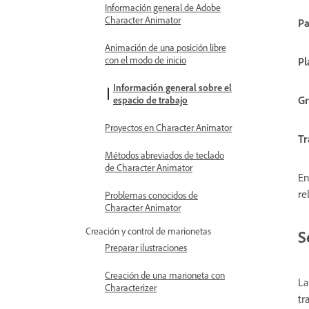
Información general de Adobe
Character Animator
Pa
Animación de una posición libre
con el modo de inicio
Pl
Información general sobre el
Gr
espacio de trabajo
Proyectos en Character Animator
Tr
Métodos abreviados de teclado
de Character Animator
En
re
Problemas conocidos de
Character Animator
Creación y control de marionetas
S
Preparar ilustraciones
Creación de una marioneta con
La
Characterizer
tr