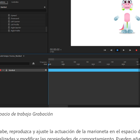
pacio de trabajo Grabación
abe, reproduzca y ajuste la actuación de la marioneta en el espacio d
alizadas y modificar las propiedades de comportamiento. Pueden añad