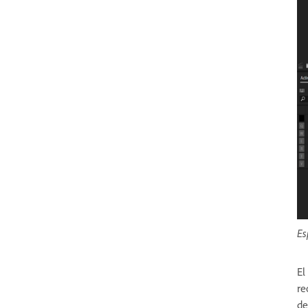
Es
El
re
de