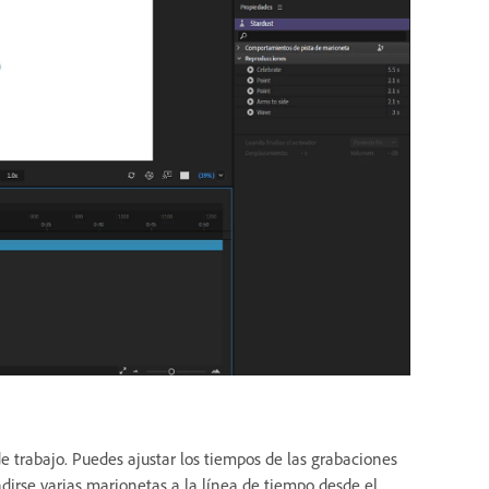
e trabajo. Puedes ajustar los tiempos de las grabaciones
irse varias marionetas a la línea de tiempo desde el