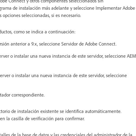
Adobe Connect y otros componentes seleccionados sin
rograma de instalación más adelante y seleccione Implementar Adobe
opciones seleccionadas, si es necesario.
ductos, como se indica a continuación:
sión anterior a 9.x, seleccione Servidor de Adobe Connect.
rver o instalar una nueva instancia de este servidor, seleccione AEM
erver o instalar una nueva instancia de este servidor, seleccione
ptador correspondiente.
ectorio de instalación existente se identifica automáticamente.
n la casilla de verificación para confirmar.
talles de la base de datos y las credenciales del administrador de la