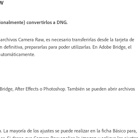
aw
cionalmente) convertirlos a DNG.
archivos Camera Raw, es necesario transferirlas desde la tarjeta de
efinitiva, prepararlas para poder utilizarlas. En Adobe Bridge, el
 automáticamente.
dge, After Effects o Photoshop. También se pueden abrir archivos
n. La mayoría de los ajustes se puede realizar en la ficha Básico para,
ichas. Si desea que Camera Raw analice la imagen y aplique los ajustes