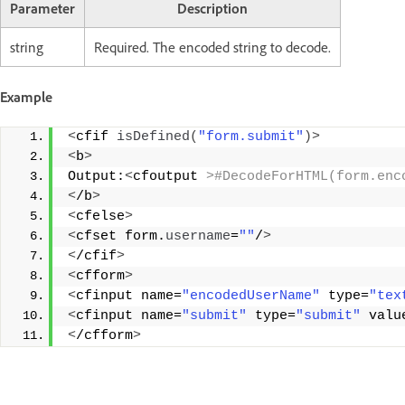
Parameter
Description
string
Required. The encoded string to decode.
Example
<
cfif 
isDefined
(
"form.submit"
)>
<
b
>
Output:
<
cfoutput 
>#DecodeForHTML(form.enc
<
/b
>
<
cfelse
>
<
cfset form.
username
=
""
/
>
<
/cfif
>
<
cfform
>
<
cfinput name=
"encodedUserName"
 type=
"tex
<
cfinput name=
"submit"
 type=
"submit"
 valu
<
/cfform
>