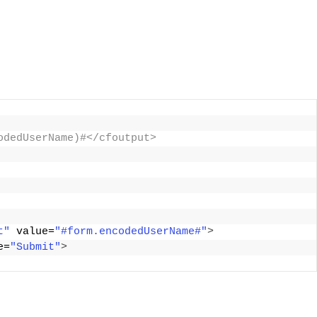
odedUserName)#</cfoutput> 
t"
 value=
"#form.encodedUserName#"
>
e=
"Submit"
>