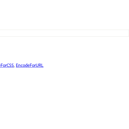
eForCSS
,
EncodeForURL