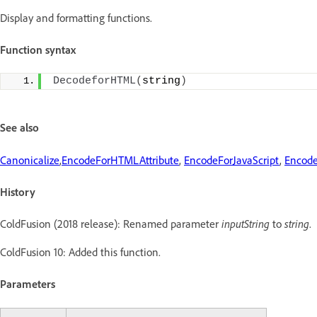
Display and formatting functions.
Function syntax
DecodeforHTML
(
string
)
See also
Canonicalize
,
EncodeForHTMLAttribute
,
EncodeForJavaScript
,
Encod
History
ColdFusion (2018 release): Renamed parameter
inputString
to
string
.
ColdFusion 10: Added this function.
Parameters