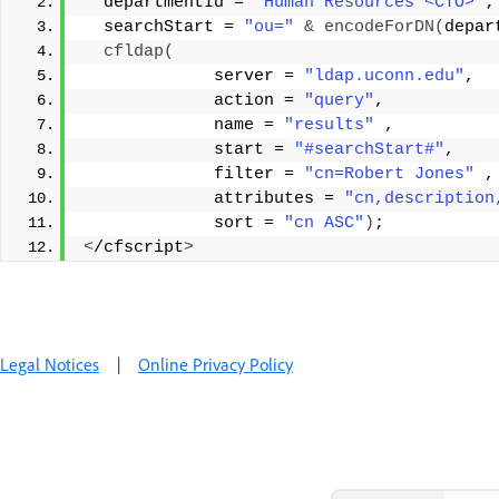
  departmentId = 
"Human Resources <CTO>"
;
  searchStart = 
"ou="
&
encodeForDN
(
depar
cfldap
(
             server = 
"ldap.uconn.edu"
, 
             action = 
"query"
,
             name = 
"results"
 ,
             start = 
"#searchStart#"
, 
             filter = 
"cn=Robert Jones"
 ,
             attributes = 
"cn,description
             sort = 
"cn ASC"
)
;
<
/cfscript
>
Legal Notices
|
Online Privacy Policy