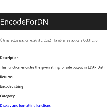
EncodeForDN
Última actualización el
26 dic. 2022
|
También se aplica a ColdFusion
Description
This function encodes the given string for safe output in LDAP Dist
Returns
Encoded string
Category
Display and formatting functions