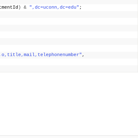
tmentId
)
&
",dc=uconn,dc=edu"
;
,o,title,mail,telephonenumber"
, 