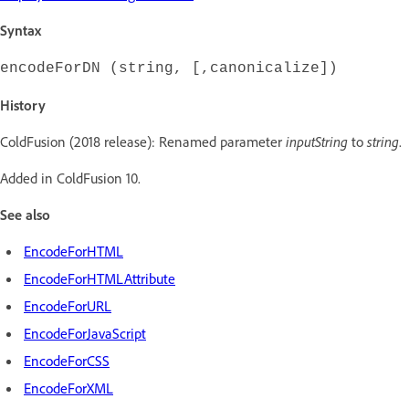
Syntax
encodeForDN (string, [,canonicalize])
History
ColdFusion (2018 release): Renamed parameter
inputString
to
string
.
Added in ColdFusion 10.
See also
EncodeForHTML
EncodeForHTMLAttribute
EncodeForURL
EncodeForJavaScript
EncodeForCSS
EncodeForXML