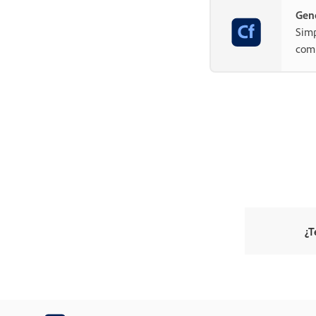
Gene
Simp
com
¿T