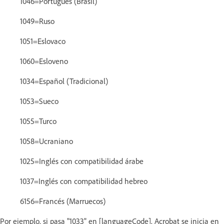
1046=Portugués (Brasil)
1049=Ruso
1051=Eslovaco
1060=Esloveno
1034=Español (Tradicional)
1053=Sueco
1055=Turco
1058=Ucraniano
1025=Inglés con compatibilidad árabe
1037=Inglés con compatibilidad hebreo
6156=Francés (Marruecos)
Por ejemplo, si pasa "1033" en [languageCode], Acrobat se inicia en