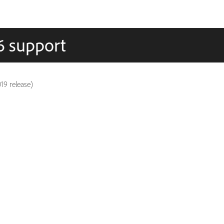
6 support
19 release)