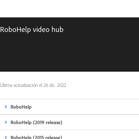
RoboHelp video hub
Última actualización el
26 dic. 2022
RoboHelp
RoboHelp (2019 release)
RoboHelp (2015 release)