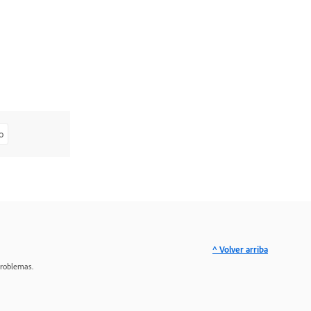
o
^ Volver arriba
problemas.