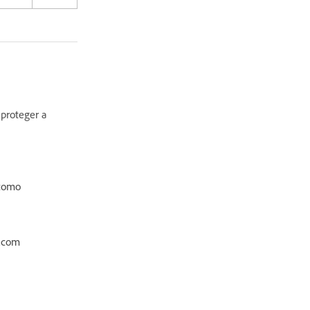
 proteger a
 como
e.com