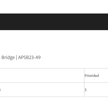
e Bridge | APSB23-49
Prioridad
3
3