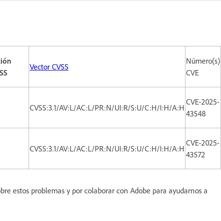
ión
Número(s)
Vector CVSS
SS
CVE
CVE-2025-
CVSS:3.1/AV:L/AC:L/PR:N/UI:R/S:U/C:H/I:H/A:H
43548
CVE-2025-
CVSS:3.1/AV:L/AC:L/PR:N/UI:R/S:U/C:H/I:H/A:H
43572
sobre estos problemas y por colaborar con Adobe para ayudarnos a