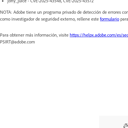
jony_juice - CVE-2025-43548, CVE-2025-43572
NOTA: Adobe tiene un programa privado de detección de errores con 
como investigador de seguridad externo, rellene este
formulario
para
Para obtener más información, visite
https://helpx.adobe.com/es/sec
PSIRT@adobe.com
¿T