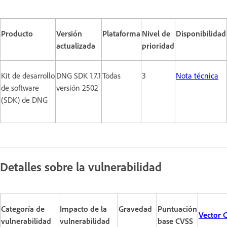
Producto
Versión
Plataforma
Nivel de
Disponibilidad
actualizada
prioridad
Kit de desarrollo
DNG SDK 1.7.1
Todas
3
Nota técnica
de software
versión 2502
(SDK) de DNG
Detalles sobre la vulnerabilidad
Categoría de
Impacto de la
Gravedad
Puntuación
Vector 
vulnerabilidad
vulnerabilidad
base CVSS