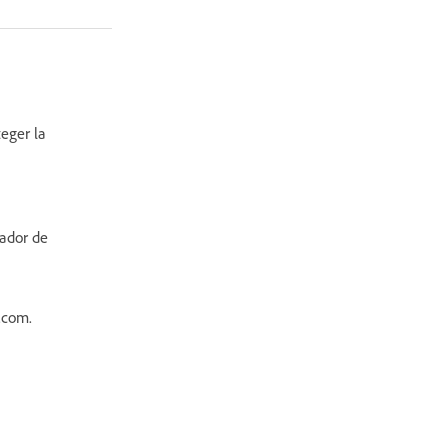
eger la
gador de
e.com.