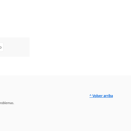
o
^ Volver arriba
problemas.