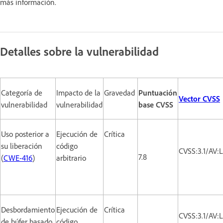
más información.
Detalles sobre la vulnerabilidad
Categoría de
Impacto de la
Gravedad
Puntuación
Vector CVSS
vulnerabilidad
vulnerabilidad
base CVSS
Uso posterior a
Ejecución de
Crítica
su liberación
código
CVSS:3.1/AV:
7.8
(
CWE-416
)
arbitrario
Desbordamiento
Ejecución de
Crítica
CVSS:3.1/AV:
de búfer basado
código