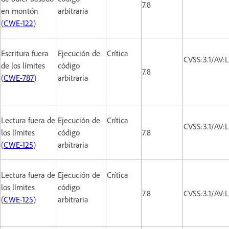
7.8
en montón
arbitraria
(
CWE-122
)
Escritura fuera
Ejecución de
Crítica
CVSS:3.1/AV:
de los límites
código
7.8
(
CWE-787
)
arbitraria
Lectura fuera de
Ejecución de
Crítica
CVSS:3.1/AV:
los límites
código
7.8
(
CWE-125
)
arbitraria
Lectura fuera de
Ejecución de
Crítica
los límites
código
7.8
CVSS:3.1/AV:
(
CWE-125
)
arbitraria