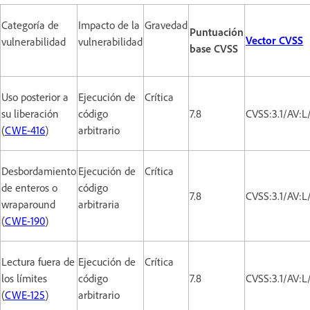
Categoría de
Impacto de la
Gravedad
Puntuación
Vector CVSS
vulnerabilidad
vulnerabilidad
base CVSS
Uso posterior a
Ejecución de
Crítica
su liberación
código
7.8
CVSS:3.1/AV:L
(
CWE-416
)
arbitrario
Desbordamiento
Ejecución de
Crítica
de enteros o
código
7.8
CVSS:3.1/AV:L
wraparound
arbitraria
(
CWE-190
)
Lectura fuera de
Ejecución de
Crítica
los límites
código
7.8
CVSS:3.1/AV:L
(
CWE-125
)
arbitrario