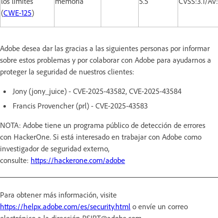
los límites
memoria
5.5
CVSS:3.1/AV
(
CWE-125
)
Adobe desea dar las gracias a las siguientes personas por informar
sobre estos problemas y por colaborar con Adobe para ayudarnos a
proteger la seguridad de nuestros clientes:
Jony (jony_juice) - CVE-2025-43582, CVE-2025-43584
Francis Provencher (prl) - CVE-2025-43583
NOTA: Adobe tiene un programa público de detección de errores
con HackerOne. Si está interesado en trabajar con Adobe como
investigador de seguridad externo,
consulte:
https://hackerone.com/adobe
Para obtener más información, visite
https://helpx.adobe.com/es/security.html
o envíe un correo
electrónico a la dirección PSIRT@adobe.com