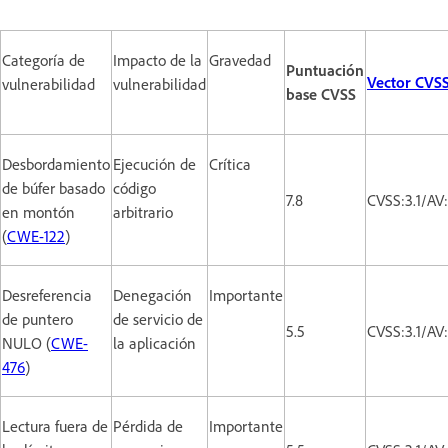
Categoría de
Impacto de la
Gravedad
Puntuación
Vector CVS
vulnerabilidad
vulnerabilidad
base CVSS
Desbordamiento
Ejecución de
Crítica
de búfer basado
código
7.8
CVSS:3.1/AV
en montón
arbitrario
(
CWE-122
)
Desreferencia
Denegación
Importante
de puntero
de servicio de
5.5
CVSS:3.1/AV
NULO (
CWE-
la aplicación
476
)
Lectura fuera de
Pérdida de
Importante