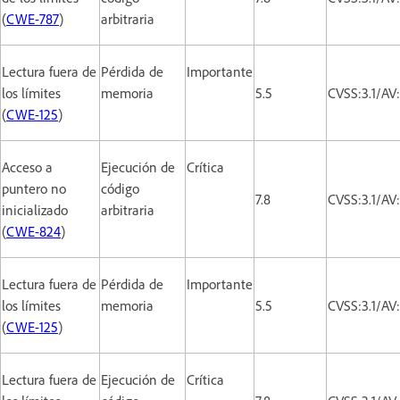
(
CWE-787
)
arbitraria
Lectura fuera de
Pérdida de
Importante
los límites
memoria
5.5
CVSS:3.1/AV
(
CWE-125
)
Acceso a
Ejecución de
Crítica
puntero no
código
7.8
CVSS:3.1/AV
inicializado
arbitraria
(
CWE-824
)
Lectura fuera de
Pérdida de
Importante
los límites
memoria
5.5
CVSS:3.1/AV
(
CWE-125
)
Lectura fuera de
Ejecución de
Crítica