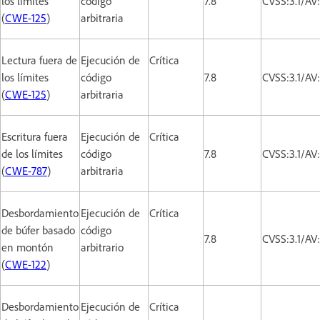
los límites
código
7.8
CVSS:3.1/AV
(
CWE-125
)
arbitraria
Lectura fuera de
Ejecución de
Crítica
los límites
código
7.8
CVSS:3.1/AV
(
CWE-125
)
arbitraria
Escritura fuera
Ejecución de
Crítica
de los límites
código
7.8
CVSS:3.1/AV
(
CWE-787
)
arbitraria
Desbordamiento
Ejecución de
Crítica
de búfer basado
código
7.8
CVSS:3.1/AV
en montón
arbitrario
(
CWE-122
)
Desbordamiento
Ejecución de
Crítica