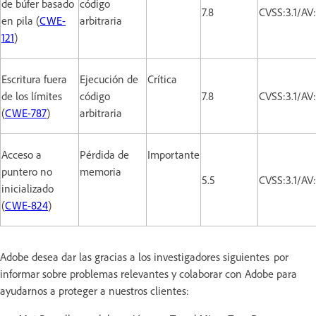
de búfer basado
código
7.8
CVSS:3.1/AV
en pila (
CWE-
arbitraria
121
)
Escritura fuera
Ejecución de
Crítica
de los límites
código
7.8
CVSS:3.1/AV
(
CWE-787
)
arbitraria
Acceso a
Pérdida de
Importante
puntero no
memoria
5.5
CVSS:3.1/AV
inicializado
(
CWE-824
)
Adobe desea dar las gracias a los investigadores siguientes por
informar sobre problemas relevantes y colaborar con Adobe para
ayudarnos a proteger a nuestros clientes: