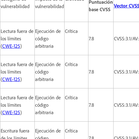
Puntuación
Vector CVS
vulnerabilidad
vulnerabilidad
base CVSS
Lectura fuera de
Ejecución de
Crítica
los límites
código
7.8
CVSS:3.1/AV
(
CWE-125
)
arbitraria
Lectura fuera de
Ejecución de
Crítica
los límites
código
7.8
CVSS:3.1/AV
(
CWE-125
)
arbitraria
Lectura fuera de
Ejecución de
Crítica
los límites
código
7.8
CVSS:3.1/AV
(
CWE-125
)
arbitraria
Escritura fuera
Ejecución de
Crítica
de los límites
código
7.8
CVSS:3.1/AV