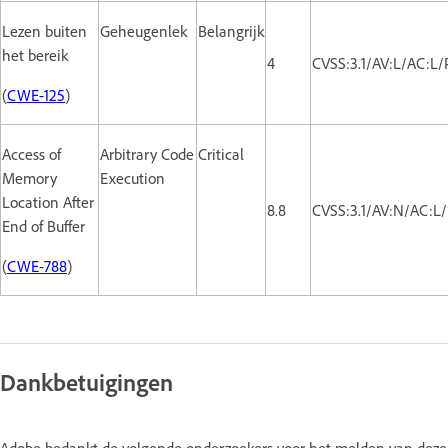
Lezen buiten
Geheugenlek
Belangrijk
het bereik
4
CVSS:3.1/AV:L/AC:L/
(
CWE-125
)
Access of
Arbitrary Code
Critical
Memory
Execution
Location After
8.8
CVSS:3.1/AV:N/AC:L
End of Buffer
(
CWE-788
)
Dankbetuigingen
Adobe bedankt de volgende onderzoekers voor het melden van deze