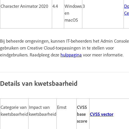
Character Animator 2020
4.4
Windows
3
Do
en
Ce
macOS
Bij beheerde omgevingen, kunnen IT-beheerders het Admin Console
gebruiken om Creative Cloud-toepassingen in te stellen voor
eindgebruikers. Raadpleeg deze
hulppagina
voor meer informatie.
Details van kwetsbaarheid
Categorie van
Impact van
Ernst
CVSS
kwetsbaarheid
kwetsbaarheid
base
CVSS vector
score