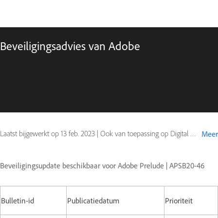
Beveiligingsadvies van Adobe
Laatst bijgewerkt op
13 feb. 2023
|
Ook van toepassing op Digital Editions
Meer
Beveiligingsupdate beschikbaar voor Adobe Prelude | APSB20-46
Bulletin-id
Publicatiedatum
Prioriteit