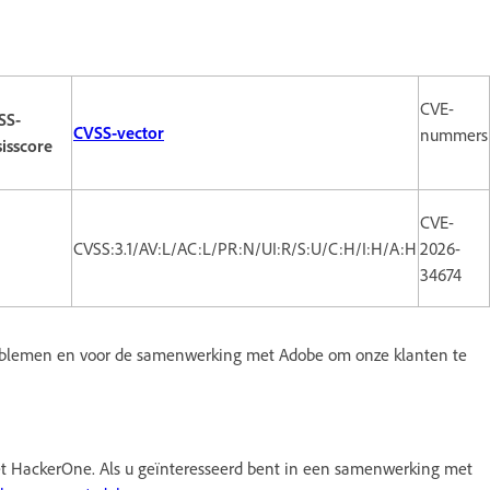
CVE-
SS-
CVSS-vector
nummers
isscore
CVE-
CVSS:3.1/AV:L/AC:L/PR:N/UI:R/S:U/C:H/I:H/A:H
2026-
34674
oblemen en voor de samenwerking met Adobe om onze klanten te
HackerOne. Als u geïnteresseerd bent in een samenwerking met