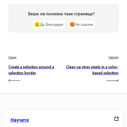
Беше ли полезна тази страница?
Да, благодаря
Не съвсем
Назад
Напред
Create a selection around a
Clean up stray pixels in a color-
selection border
based selection
Научете