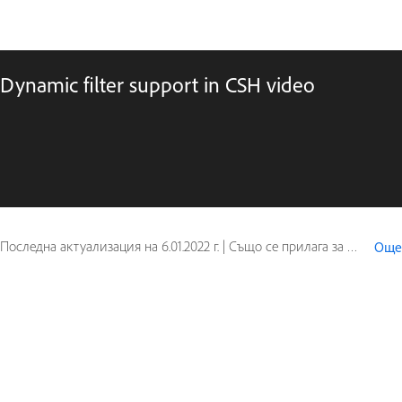
Dynamic filter support in CSH video
Последна актуализация на
6.01.2022 г.
|
Също се прилага за RoboHelp (2015 release)
Още