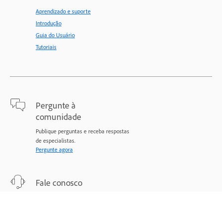
Aprendizado e suporte
Introdução
Guia do Usuário
Tutoriais
Pergunte à
comunidade
Publique perguntas e receba respostas
de especialistas.
Pergunte agora
Fale conosco
Suporte especializado para todos os
seus problemas.
Comece agora