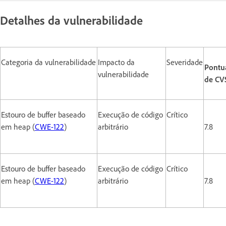
Detalhes da vulnerabilidade
Categoria da vulnerabilidade
Impacto da
Severidade
Pontu
vulnerabilidade
de CV
Estouro de buffer baseado
Execução de código
Crítico
em heap (
CWE-122
)
arbitrário
7.8
Estouro de buffer baseado
Execução de código
Crítico
em heap (
CWE-122
)
arbitrário
7.8