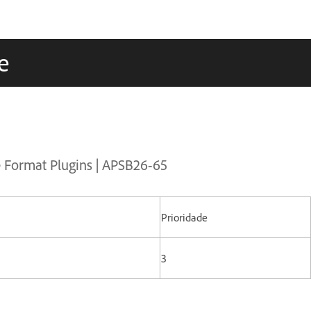
e
e Format Plugins | APSB26-65
Prioridade
3